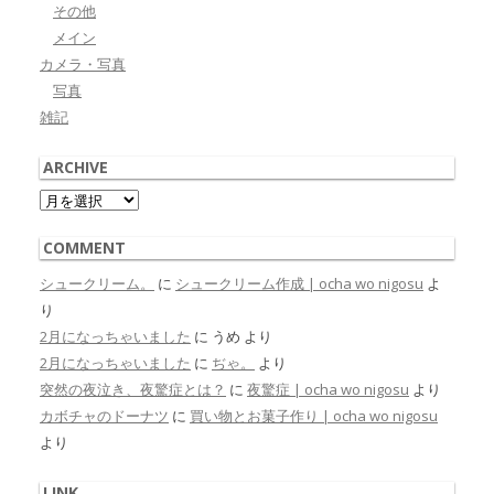
その他
メイン
カメラ・写真
写真
雑記
ARCHIVE
Archive
COMMENT
シュークリーム。
に
シュークリーム作成 | ocha wo nigosu
よ
り
2月になっちゃいました
に
うめ
より
2月になっちゃいました
に
ぢゃ。
より
突然の夜泣き、夜驚症とは？
に
夜驚症 | ocha wo nigosu
より
カボチャのドーナツ
に
買い物とお菓子作り | ocha wo nigosu
より
LINK