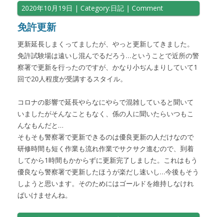
2020年10月19日
| Category:
日記
|
Comment
免許更新
更新延長しまくってましたが、やっと更新してきました。
免許試験場は遠いし混んでるだろう…ということで近所の警
察署で更新を行ったのですが、かなり小ぢんまりしていて1
回で20人程度が受講するスタイル。
コロナの影響で延長やらなにやらで混雑していると聞いて
いましたがそんなこともなく、係の人に聞いたらいつもこ
んなもんだと…
そもそも警察署で更新できるのは優良更新の人だけなので
研修時間も短く作業も流れ作業でサクサク進むので、到着
してから1時間もかからずに更新完了しました。これはもう
優良なら警察署で更新したほうが楽だし速いし…今後もそう
しようと思います。そのためにはゴールドを維持しなけれ
ばいけませんね。