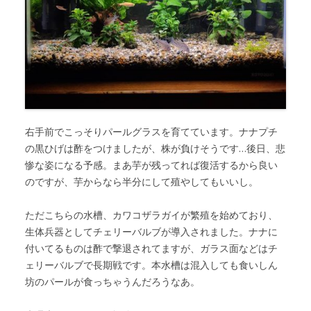
右手前でこっそりパールグラスを育てています。ナナプチ
の黒ひげは酢をつけましたが、株が負けそうです…後日、悲
惨な姿になる予感。まあ芋が残ってれば復活するから良い
のですが、芋からなら半分にして殖やしてもいいし。
ただこちらの水槽、カワコザラガイが繁殖を始めており、
生体兵器としてチェリーバルブが導入されました。ナナに
付いてるものは酢で撃退されてますが、ガラス面などはチ
ェリーバルブで長期戦です。本水槽は混入しても食いしん
坊のパールが食っちゃうんだろうなあ。