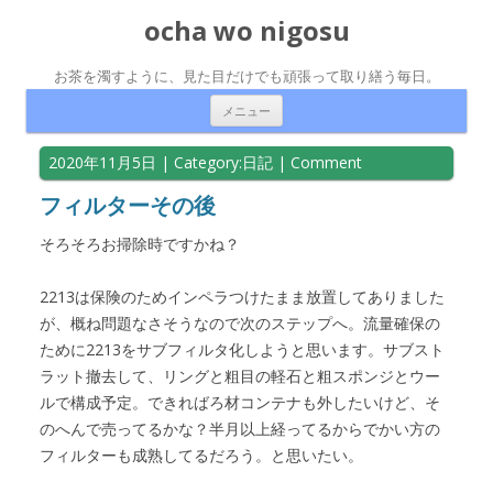
ocha wo nigosu
お茶を濁すように、見た目だけでも頑張って取り繕う毎日。
コンテンツへ移動
メニュー
2020年11月5日
| Category:
日記
|
Comment
フィルターその後
そろそろお掃除時ですかね？
2213は保険のためインペラつけたまま放置してありました
が、概ね問題なさそうなので次のステップへ。流量確保の
ために2213をサブフィルタ化しようと思います。サブスト
ラット撤去して、リングと粗目の軽石と粗スポンジとウー
ルで構成予定。できればろ材コンテナも外したいけど、そ
のへんで売ってるかな？半月以上経ってるからでかい方の
フィルターも成熟してるだろう。と思いたい。