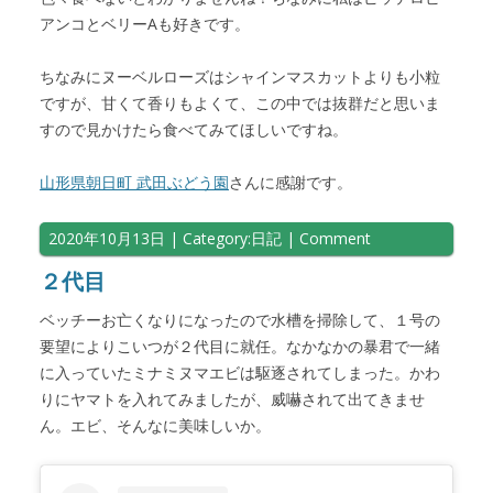
アンコとベリーAも好きです。
ちなみにヌーベルローズはシャインマスカットよりも小粒
ですが、甘くて香りもよくて、この中では抜群だと思いま
すので見かけたら食べてみてほしいですね。
山形県朝日町 武田ぶどう園
さんに感謝です。
2020年10月13日
| Category:
日記
|
Comment
２代目
ベッチーお亡くなりになったので水槽を掃除して、１号の
要望によりこいつが２代目に就任。なかなかの暴君で一緒
に入っていたミナミヌマエビは駆逐されてしまった。かわ
りにヤマトを入れてみましたが、威嚇されて出てきませ
ん。エビ、そんなに美味しいか。