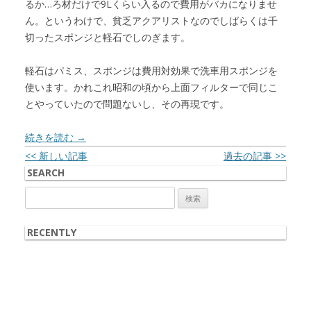
るか…ろ材だけで9Lくらい入るので費用がバカになりませ
ん。というわけで、貧乏アクアリストなのでしばらくは千
切ったスポンジと軽石でしのぎます。
軽石はパミス、スポンジは費用対効果で洗車用スポンジを
使います。かれこれ昭和の頃から上面フィルターで同じこ
とやっていたので問題ないし、その再現です。
続きを読む
→
投稿ナビゲーション
<< 新しい記事
過去の記事 >>
SEARCH
検
索:
RECENTLY