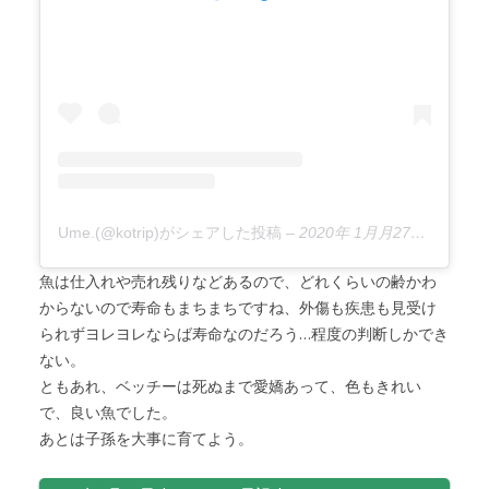
Ume.(@kotrip)がシェアした投稿
–
2020年 1月月27日午前3時42分PST
魚は仕入れや売れ残りなどあるので、どれくらいの齢かわ
からないので寿命もまちまちですね、外傷も疾患も見受け
られずヨレヨレならば寿命なのだろう…程度の判断しかでき
ない。
ともあれ、ベッチーは死ぬまで愛嬌あって、色もきれい
で、良い魚でした。
あとは子孫を大事に育てよう。