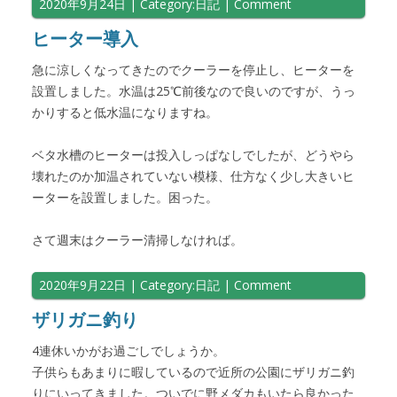
2020年9月24日
| Category:
日記
|
Comment
ヒーター導入
急に涼しくなってきたのでクーラーを停止し、ヒーターを
設置しました。水温は25℃前後なので良いのですが、うっ
かりすると低水温になりますね。
ベタ水槽のヒーターは投入しっぱなしでしたが、どうやら
壊れたのか加温されていない模様、仕方なく少し大きいヒ
ーターを設置しました。困った。
さて週末はクーラー清掃しなければ。
2020年9月22日
| Category:
日記
|
Comment
ザリガニ釣り
4連休いかがお過ごしでしょうか。
子供らもあまりに暇しているので近所の公園にザリガニ釣
りにいってきました。ついでに野メダカもいたら良かった