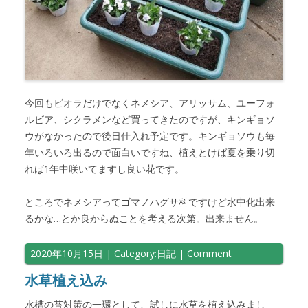
今回もビオラだけでなくネメシア、アリッサム、ユーフォ
ルビア、シクラメンなど買ってきたのですが、キンギョソ
ウがなかったので後日仕入れ予定です。キンギョソウも毎
年いろいろ出るので面白いですね、植えとけば夏を乗り切
れば1年中咲いてますし良い花です。
ところでネメシアってゴマノハグサ科ですけど水中化出来
るかな…とか良からぬことを考える次第。出来ません。
2020年10月15日
| Category:
日記
|
Comment
水草植え込み
水槽の苔対策の一環として、試しに水草を植え込みまし