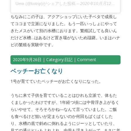
Ume.(@kotrip)がシェアした投稿
–
2020年10月月12日午後11時31分PDT
ちなみにこの子は、アクアショップにいた子ベタで成長し
てココまで立派になりました。もう一匹いっしょにやって
きたメスがいて別の水槽におります。繁殖試しても良いん
だけど水槽…はあるけど置き場がないため躊躇。いまはハナ
ビの繁殖を実験中です。
2020年9月26日
| Category:
日記
|
Comment
ベッチーお亡くなり
1号が育てていたベッチーがお亡くなりになった。
うちに来て子供を育てていることはひれも立派で、体もた
くましかったわけですが、1年経つ頃には中骨浮き上がるく
らいやせて、そろそろかね―なんて言っていました。ご飯
も食べるけど狙いが定まらないのか何回もぱくぱくした
り、水槽の底で斜めに倒れるようにジーッとしていたり、
見ての通りヒレもよれよれ、中骨も浮き上がって…まさに老