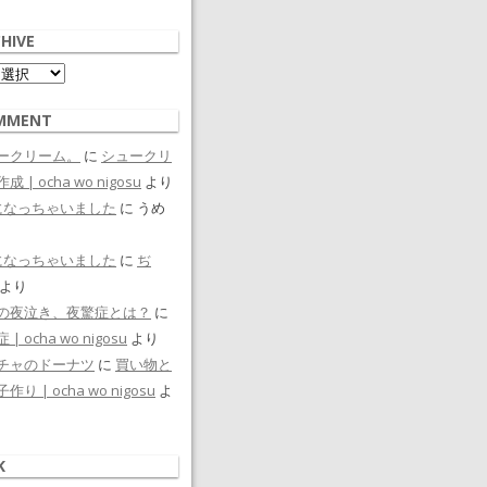
HIVE
ive
MMENT
ークリーム。
に
シュークリ
成 | ocha wo nigosu
より
になっちゃいました
に
うめ
になっちゃいました
に
ぢ
より
の夜泣き、夜驚症とは？
に
| ocha wo nigosu
より
チャのドーナツ
に
買い物と
作り | ocha wo nigosu
よ
K