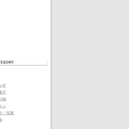
TEGORY
かず
菓子
の他
イン
ラ・写真
真