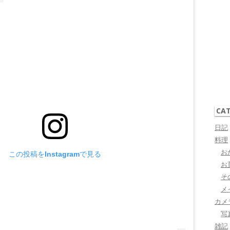
CA
日記
料理
お
この投稿をInstagramで見る
お
そ
メ
カメ
写
雑記