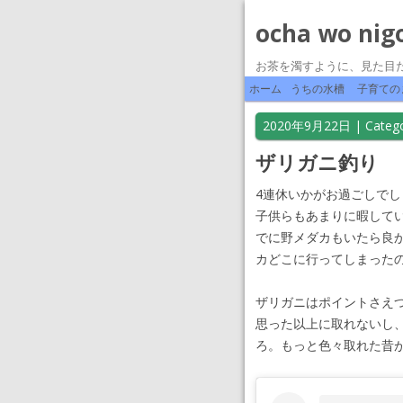
ocha wo nig
お茶を濁すように、見た目
ホーム
うちの水槽
子育ての
2020年9月22日
| Catego
ザリガニ釣り
4連休いかがお過ごしでし
子供らもあまりに暇して
でに野メダカもいたら良
カどこに行ってしまった
ザリガニはポイントさえ
思った以上に取れないし
ろ。もっと色々取れた昔