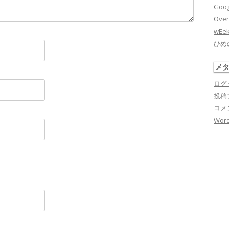
Goog
Over
wEe
ひめ
メ
ログ
投稿
コメ
Word