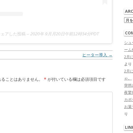
ARC
Arch
CO
)がシェアした投稿
–
2020年 9月月20日午前12時34分PDT
シュ
ーム作
ヒーター導入
→
2月
より
2月
ゃ。
れることはありません。
*
が付いている欄は必須項目です
突然
夜驚症 
カボ
お菓子
り
LIN