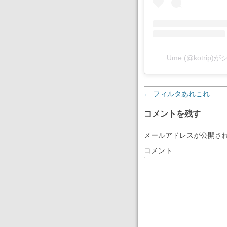
Ume.(@kotrip
投稿ナビゲーション
←
フィルタあれこれ
コメントを残す
メールアドレスが公開さ
コメント