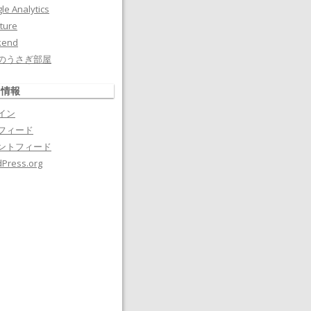
le Analytics
ture
kend
のうさぎ部屋
タ情報
イン
フィード
ントフィード
Press.org