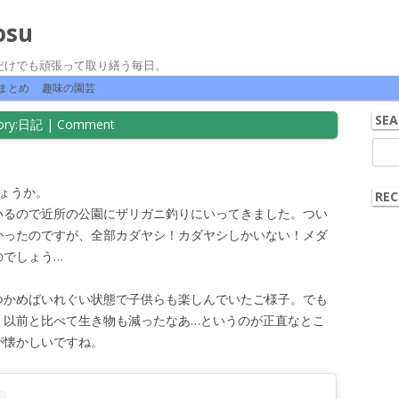
osu
だけでも頑張って取り繕う毎日。
コンテンツへ移動
まとめ
趣味の園芸
SEA
ry:
日記
|
Comment
検
索:
ょうか。
REC
いるので近所の公園にザリガニ釣りにいってきました。つい
かったのですが、全部カダヤシ！カダヤシしかいない！メダ
のでしょう…
つかめばいれぐい状態で子供らも楽しんでいたご様子。でも
、以前と比べて生き物も減ったなあ…というのが正直なとこ
が懐かしいですね。