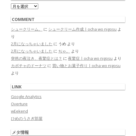
Archive
COMMENT
シュークリーム。
に
シュークリーム作成 | ocha wo nigosu
よ
り
2月になっちゃいました
に
うめ
より
2月になっちゃいました
に
ぢゃ。
より
突然の夜泣き、夜驚症とは？
に
夜驚症 | ocha wo nigosu
より
カボチャのドーナツ
に
買い物とお菓子作り | ocha wo nigosu
より
LINK
Google Analytics
Overture
wEekend
ひめのうさぎ部屋
メタ情報