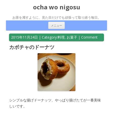
ocha wo nigosu
お茶を濁すように、見た目だけでも頑張って取り繕う毎日。
コンテンツへ移動
メニュー
2015年11月24日
| Category:
料理
,
お菓子
|
Comment
カボチャのドーナツ
シンプルな揚げドーナッツ、やっぱり揚げたてが一番美味
しいです。