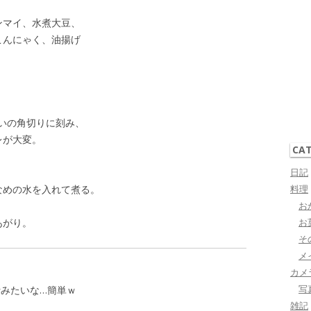
ンマイ、水煮大豆、
こんにゃく、油揚げ
。
いの角切りに刻み、
レが大変。
CA
日記
料理
なめの水を入れて煮る。
お
お
あがり。
そ
メ
カメ
写
汁みたいな…簡単ｗ
雑記