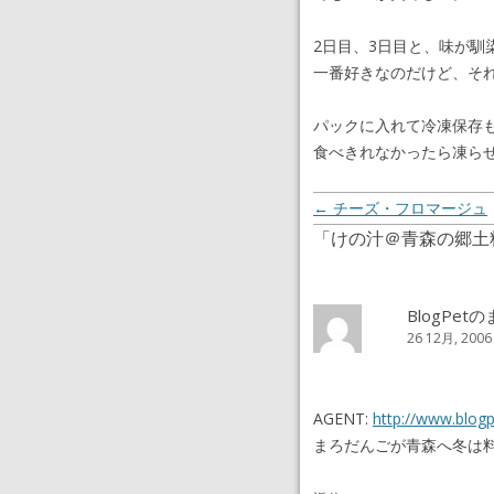
2日目、3日目と、味が馴
一番好きなのだけど、そ
パックに入れて冷凍保存
食べきれなかったら凍ら
投稿ナビゲーション
←
チーズ・フロマージュ
「
けの汁＠青森の郷土
BlogPet
26 12月, 2006
AGENT:
http://www.blogp
まろだんごが青森へ冬は