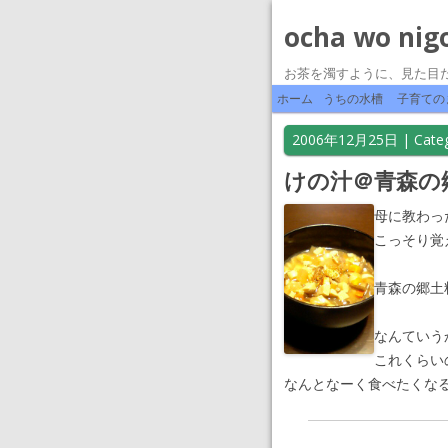
ocha wo nig
お茶を濁すように、見た目
ホーム
うちの水槽
子育ての
2006年12月25日
| Categ
けの汁＠青森の
母に教わっ
こっそり覚
青森の郷土
なんていう
これくらい
なんとなーく食べたくな