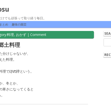
osu
だけでも頑張って取り繕う毎日。
コンテンツへ移動
まとめ
趣味の園芸
SEA
ory:
料理
,
おかず
|
Comment
検
郷土料理
索:
た分けじゃないが、
REC
えた料理。
料理で
けの汁
という。
か、冬とか、
の寒さになってくると
る。