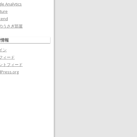
le Analytics
ture
kend
のうさぎ部屋
タ情報
イン
フィード
ントフィード
Press.org