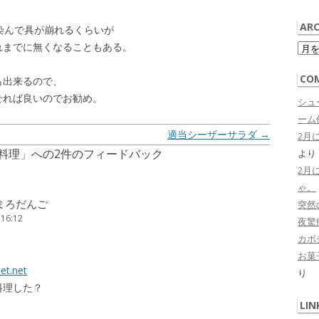
ARC
染んで具が崩れるくらいが
Arch
れまでに無くなることもある。
CO
も出来るので、
せれば良いのでお勧め。
シュ
ーム作
適当シーザーサラダ
→
2月
料理
」への2件のフィードバック
より
2月
ゃ。
のまろだんご
突然
 16:12
夜驚症 
カボ
お菓子
et.net
り
料理した？
LIN