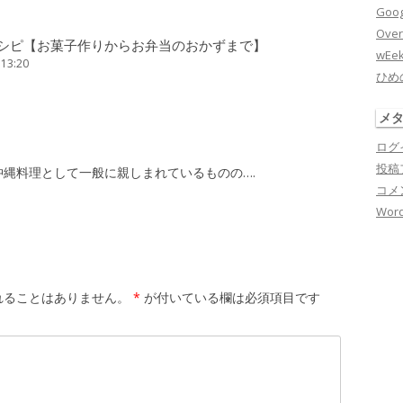
Goog
Over
シピ【お菓子作りからお弁当のおかずまで】
wEe
 13:20
ひめ
メ
ログ
投稿
縄料理として一般に親しまれているものの….
コメ
Word
れることはありません。
*
が付いている欄は必須項目です