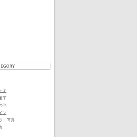
TEGORY
かず
菓子
の他
イン
ラ・写真
真