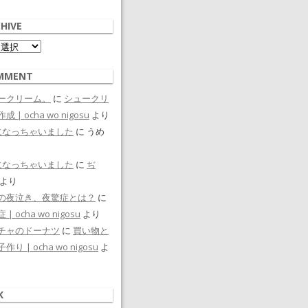
HIVE
ive
MMENT
ークリーム。
に
シュークリ
成 | ocha wo nigosu
より
になっちゃいました
に
うめ
になっちゃいました
に
ぢ
より
の夜泣き、夜驚症とは？
に
| ocha wo nigosu
より
チャのドーナツ
に
買い物と
作り | ocha wo nigosu
よ
K