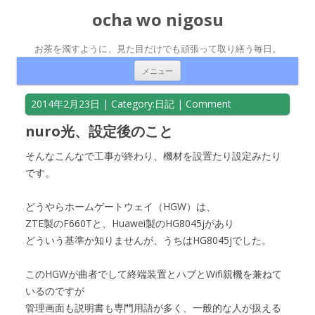
ocha wo nigosu
お茶を濁すように、見た目だけでも頑張って取り繕う毎日。
コンテンツへ移動
メニュー
2014年2月23日
| Category:
日記
|
Comment
nuro光、設定後のこと
そんなこんなで工事が終わり、機材を設置たり設定みたり
です。
どうやらホームゲートウェイ（HGW）は、
ZTE製のF660Tと、Huawei製のHG8045jがあり
どういう基準か知りませんが、うちはHG8045jでした。
このHGWが曲者でして終端装置とハブとWifi親機を兼ねて
いるのですが
管理画面も説明書も専門用語が多く、一般的な人が扱える