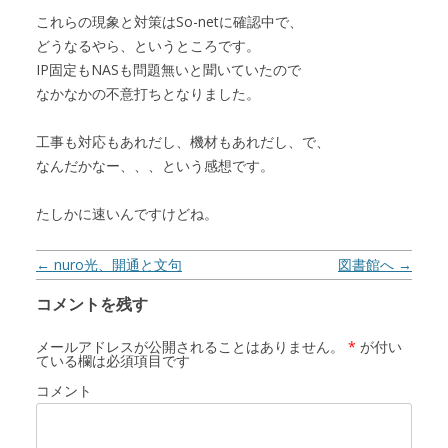
これらの現象と対策はSo-netに確認中で、
どうなるやら、というところです。
IP固定もNASも問題無いと聞いていたので
なかなかの不意打ちとなりました。
工事も対応もあれだし、機材もあれだし、で、
なんだかなー、、、という感想です。
たしかに速いんですけどね。
投稿ナビゲーション
←
nuro光、開通と文句
図書館へ
→
コメントを残す
メールアドレスが公開されることはありません。
*
が付い
ている欄は必須項目です
コメント