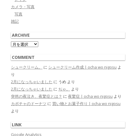
カメラ・写真
写真
雑記
ARCHIVE
Archive
COMMENT
シュークリーム。
に
シュークリーム作成 | ocha wo nigosu
よ
り
2月になっちゃいました
に
うめ
より
2月になっちゃいました
に
ぢゃ。
より
突然の夜泣き、夜驚症とは？
に
夜驚症 | ocha wo nigosu
より
カボチャのドーナツ
に
買い物とお菓子作り | ocha wo nigosu
より
LINK
Google Analytics