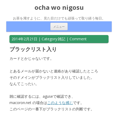
ocha wo nigosu
お茶を濁すように、見た目だけでも頑張って取り繕う毎日。
コンテンツへ移動
メニュー
2014年2月21日
| Category:
雑記
|
Comment
ブラックリスト入り
カードとかじゃないです。
とあるメールが届かないと連絡があり確認したところ
そのドメインがブラックリスト入りしていました。
なんてこったい。
雑に確認するには、aguseで確認でき、
macoron.net の場合は
このような感じ
です。
このページの一番下がブラックリストの判断です。