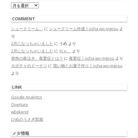
Archive
COMMENT
シュークリーム。
に
シュークリーム作成 | ocha wo nigosu
よ
り
2月になっちゃいました
に
うめ
より
2月になっちゃいました
に
ぢゃ。
より
突然の夜泣き、夜驚症とは？
に
夜驚症 | ocha wo nigosu
より
カボチャのドーナツ
に
買い物とお菓子作り | ocha wo nigosu
より
LINK
Google Analytics
Overture
wEekend
ひめのうさぎ部屋
メタ情報