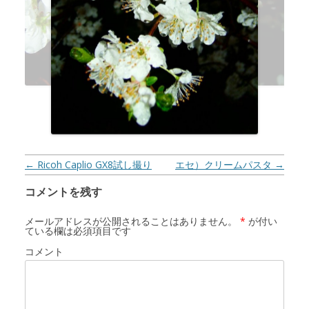
previous
投稿ナビゲーション
←
Ricoh Caplio GX8試し撮り
エセ）クリームパスタ
→
next
コメントを残す
メールアドレスが公開されることはありません。
*
が付い
ている欄は必須項目です
コメント