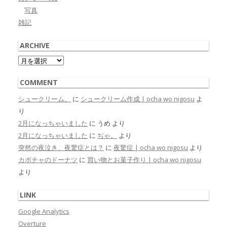
写真
雑記
ARCHIVE
Archive
COMMENT
シュークリーム。
に
シュークリーム作成 | ocha wo nigosu
よ
り
2月になっちゃいました
に
うめ
より
2月になっちゃいました
に
ぢゃ。
より
突然の夜泣き、夜驚症とは？
に
夜驚症 | ocha wo nigosu
より
カボチャのドーナツ
に
買い物とお菓子作り | ocha wo nigosu
より
LINK
Google Analytics
Overture