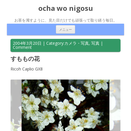
ocha wo nigosu
お茶を濁すように、見た目だけでも頑張って取り繕う毎日。
コンテンツへ移動
メニュー
2004年3月20日
| Category:
カメラ・写真
,
写真
|
Comment
すももの花
Ricoh Caplio GX8