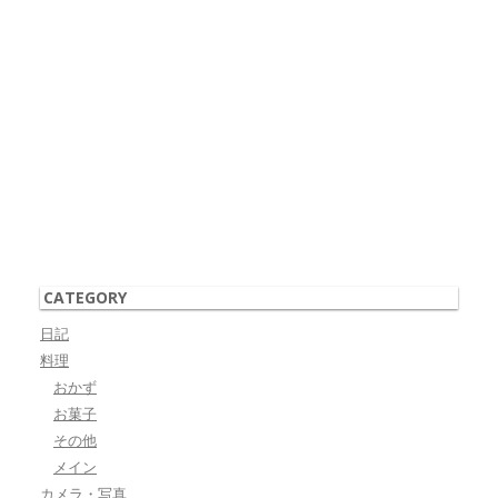
CATEGORY
日記
料理
おかず
お菓子
その他
メイン
カメラ・写真