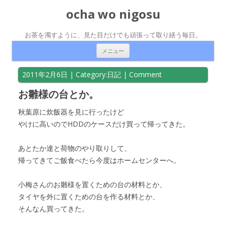
ocha wo nigosu
お茶を濁すように、見た目だけでも頑張って取り繕う毎日。
コンテンツへ移動
メニュー
2011年2月6日
| Category:
日記
|
Comment
お雛様の台とか。
秋葉原に炊飯器を見に行ったけど
やけに高いのでHDDのケースだけ買って帰ってきた。
あとたか達と荷物のやり取りして、
帰ってきてご飯食べたら今度はホームセンターへ。
小梅さんのお雛様を置くための台の材料とか、
タイヤを外に置くための台を作る材料とか、
そんなん買ってきた。