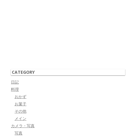
CATEGORY
日記
料理
おかず
お菓子
その他
メイン
カメラ・写真
写真