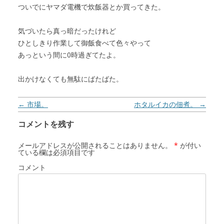
ついでにヤマダ電機で炊飯器とか買ってきた。
気づいたら真っ暗だったけれど
ひとしきり作業して御飯食べて色々やって
あっという間に0時過ぎてたよ。
出かけなくても無駄にばたばた。
投稿ナビゲーション
←
市場。
ホタルイカの佃煮。
→
コメントを残す
メールアドレスが公開されることはありません。
*
が付い
ている欄は必須項目です
コメント