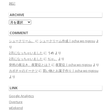
雑記
ARCHIVE
Archive
COMMENT
シュークリーム。
に
シュークリーム作成 | ocha wo nigosu
よ
り
2月になっちゃいました
に
うめ
より
2月になっちゃいました
に
ぢゃ。
より
突然の夜泣き、夜驚症とは？
に
夜驚症 | ocha wo nigosu
より
カボチャのドーナツ
に
買い物とお菓子作り | ocha wo nigosu
より
LINK
Google Analytics
Overture
wEekend