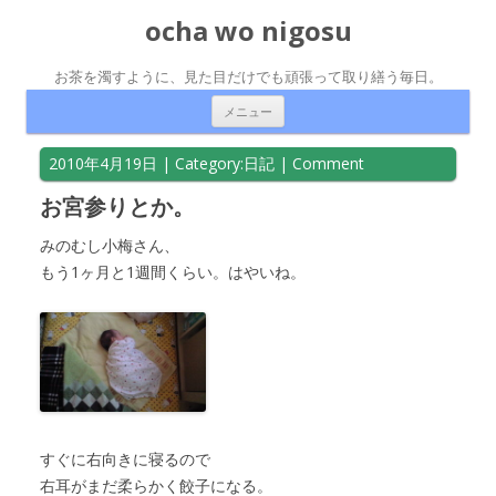
ocha wo nigosu
お茶を濁すように、見た目だけでも頑張って取り繕う毎日。
コンテンツへ移動
メニュー
2010年4月19日
| Category:
日記
|
Comment
お宮参りとか。
みのむし小梅さん、
もう1ヶ月と1週間くらい。はやいね。
すぐに右向きに寝るので
右耳がまだ柔らかく餃子になる。