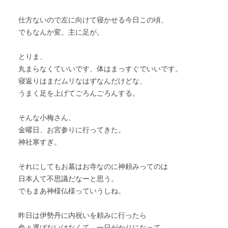
仕方ないので左に向けて寝かせる今日この頃、
でもなんか変。主に足が。
とりま、
丸まらなくていいです、体はまっすぐでいいです。
寝返りはまだムリなはずなんだけどな、
うまく足を上げてごろんごろんする。
そんな小梅さん、
金曜日、お宮参りに行ってきた。
神社寒すぎ。
それにしてもお墓はお寺なのに神頼みってのは
日本人て不思議だなーと思う。
でもまあ神様仏様っていうしね。
昨日は伊勢丹に内祝いを頼みに行ったら
色々選ばないけなくて、一日がかりになって