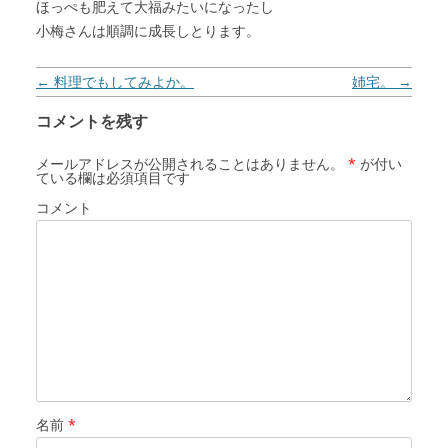
ほっぺも肥えて大福みたいになったし
小梅さんは順調に成長しとります。
投稿ナビゲーション
←
料理でもしてみよか。
姉宅。
→
コメントを残す
メールアドレスが公開されることはありません。
*
が付い
ている欄は必須項目です
コメント
名前
*