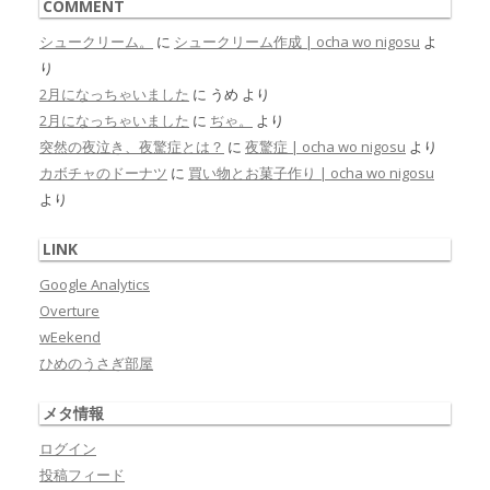
COMMENT
シュークリーム。
に
シュークリーム作成 | ocha wo nigosu
よ
り
2月になっちゃいました
に
うめ
より
2月になっちゃいました
に
ぢゃ。
より
突然の夜泣き、夜驚症とは？
に
夜驚症 | ocha wo nigosu
より
カボチャのドーナツ
に
買い物とお菓子作り | ocha wo nigosu
より
LINK
Google Analytics
Overture
wEekend
ひめのうさぎ部屋
メタ情報
ログイン
投稿フィード