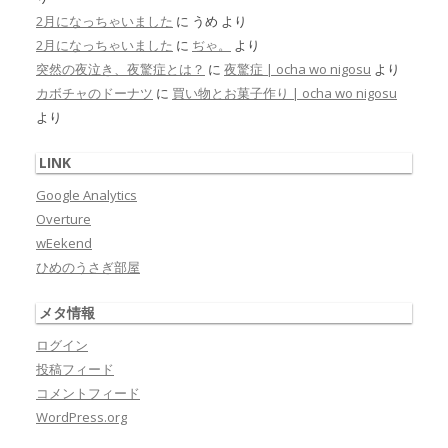
2月になっちゃいました
に
うめ
より
2月になっちゃいました
に
ぢゃ。
より
突然の夜泣き、夜驚症とは？
に
夜驚症 | ocha wo nigosu
より
カボチャのドーナツ
に
買い物とお菓子作り | ocha wo nigosu
より
LINK
Google Analytics
Overture
wEekend
ひめのうさぎ部屋
メタ情報
ログイン
投稿フィード
コメントフィード
WordPress.org