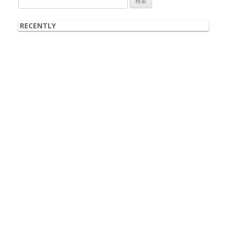
索:
RECENTLY