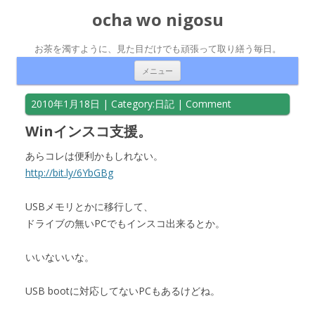
ocha wo nigosu
お茶を濁すように、見た目だけでも頑張って取り繕う毎日。
コンテンツへ移動
メニュー
2010年1月18日
| Category:
日記
|
Comment
Winインスコ支援。
あらコレは便利かもしれない。
http://bit.ly/6YbGBg
USBメモリとかに移行して、
ドライブの無いPCでもインスコ出来るとか。
いいないいな。
USB bootに対応してないPCもあるけどね。