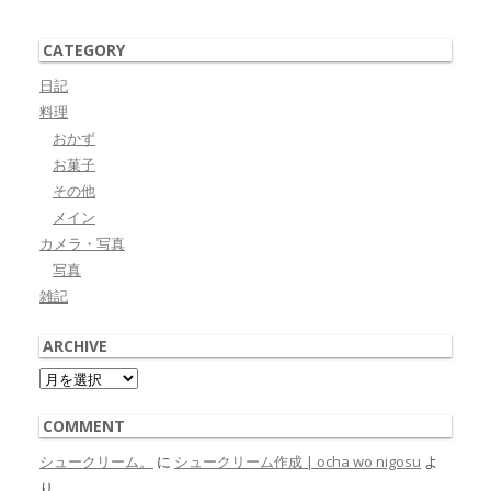
CATEGORY
日記
料理
おかず
お菓子
その他
メイン
カメラ・写真
写真
雑記
ARCHIVE
Archive
COMMENT
シュークリーム。
に
シュークリーム作成 | ocha wo nigosu
よ
り