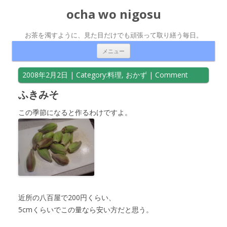
ocha wo nigosu
お茶を濁すように、見た目だけでも頑張って取り繕う毎日。
コンテンツへ移動
メニュー
2008年2月2日
| Category:
料理
,
おかず
|
Comment
ふきみそ
この季節になると作るわけですよ。
近所の八百屋で200円くらい、
5cmくらいでこの量なら安い方だと思う。