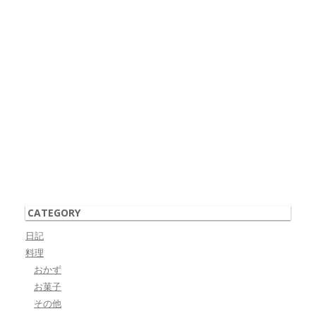
CATEGORY
日記
料理
おかず
お菓子
その他