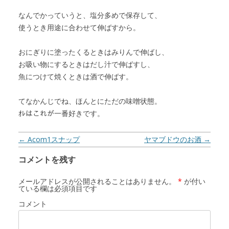
なんでかっていうと、塩分多めで保存して、
使うとき用途に合わせて伸ばすから。
おにぎりに塗ったくるときはみりんで伸ばし、
お吸い物にするときはだし汁で伸ばすし、
魚につけて焼くときは酒で伸ばす。
てなかんじでね、ほんとにただの味噌状態。
ｵﾚはこれが一番好きです。
投稿ナビゲーション
←
Acom1スナップ
ヤマブドウのお酒
→
コメントを残す
メールアドレスが公開されることはありません。
*
が付い
ている欄は必須項目です
コメント