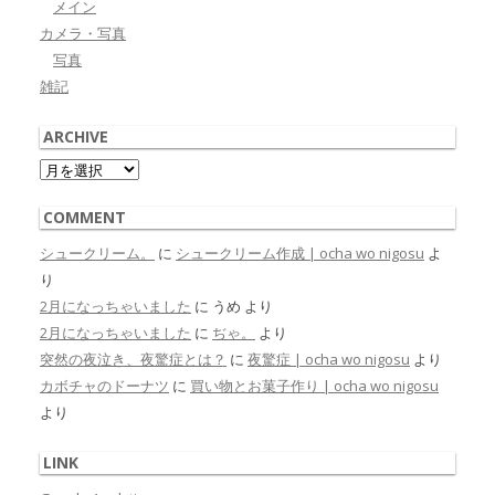
メイン
カメラ・写真
写真
雑記
ARCHIVE
Archive
COMMENT
シュークリーム。
に
シュークリーム作成 | ocha wo nigosu
よ
り
2月になっちゃいました
に
うめ
より
2月になっちゃいました
に
ぢゃ。
より
突然の夜泣き、夜驚症とは？
に
夜驚症 | ocha wo nigosu
より
カボチャのドーナツ
に
買い物とお菓子作り | ocha wo nigosu
より
LINK