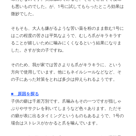
も悪いものでした。が、1号に試してもらったところ効果は
微妙でした。
そもそも、大人も嫌がるような苦い薬を粉のまま飲む1号に
はこの程度の苦さは平気なようで、むしろ爪がキラキラす
ることが嬉しいために噛みにくくなるという結果になりま
した。さすが女の子ですね。
そのため、我が家では苦さよりも爪がキラキラに、という
方向で使用しています。他にもネイルシールなどなど、そ
の子にあった対策をとれば多少は抑えられるようです。
■ 原因を探る
子供の癖は千差万別です。爪噛みもその一つですが指しゃ
ぶりやササクレを剥いてしまうなど色々あります。ただそ
の癖が表に出るタイミングというものもあるようで、1号の
場合はストレスがかかると爪を噛んでいます。