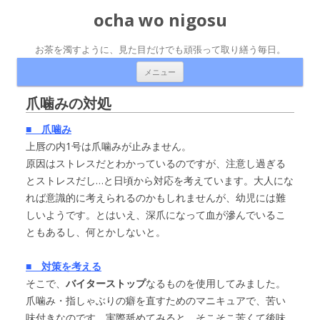
ocha wo nigosu
お茶を濁すように、見た目だけでも頑張って取り繕う毎日。
コンテンツへ移動
メニュー
爪噛みの対処
■ 爪噛み
上唇の内1号は爪噛みが止みません。
原因はストレスだとわかっているのですが、注意し過ぎる
とストレスだし…と日頃から対応を考えています。大人にな
れば意識的に考えられるのかもしれませんが、幼児には難
しいようです。
とはいえ、深爪になって血が滲んでいるこ
ともあるし、何とかしないと。
■ 対策を考える
そこで、
バイターストップ
なるものを使用してみました。
爪噛み・指しゃぶりの癖を直すためのマニキュアで、苦い
味付きなのです。実際舐めてみると、そこそこ苦くて後味