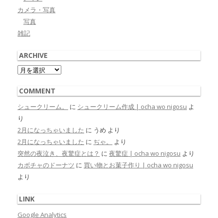
カメラ・写真
写真
雑記
ARCHIVE
Archive
COMMENT
シュークリーム。
に
シュークリーム作成 | ocha wo nigosu
よ
り
2月になっちゃいました
に
うめ
より
2月になっちゃいました
に
ぢゃ。
より
突然の夜泣き、夜驚症とは？
に
夜驚症 | ocha wo nigosu
より
カボチャのドーナツ
に
買い物とお菓子作り | ocha wo nigosu
より
LINK
Google Analytics