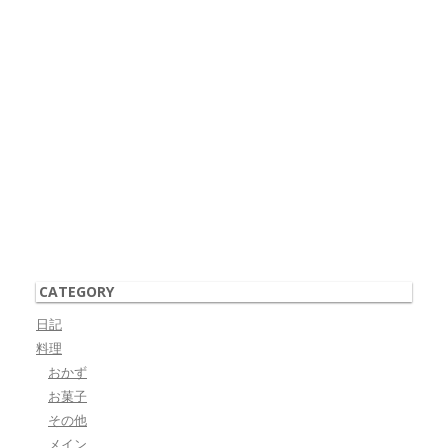
CATEGORY
日記
料理
おかず
お菓子
その他
メイン