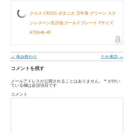
クロス CROSS ボタニカ 万年筆 グリーン ステ
ンレスペン先23金ゴールドプレート Fサイズ
AT0646-4F
投稿ナビゲーション
←
休み終わり
たか来訪
→
コメントを残す
メールアドレスが公開されることはありません。
*
が付い
ている欄は必須項目です
コメント