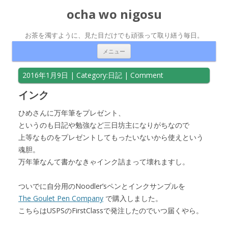
ocha wo nigosu
お茶を濁すように、見た目だけでも頑張って取り繕う毎日。
コンテンツへ移動
メニュー
2016年1月9日
| Category:
日記
|
Comment
インク
ひめさんに万年筆をプレゼント、
というのも日記や勉強など三日坊主になりがちなので
上等なものをプレゼントしてもったいないから使えという
魂胆。
万年筆なんて書かなきゃインク詰まって壊れますし。
ついでに自分用のNoodler’sペンとインクサンプルを
The Goulet Pen Company
で購入しました。
こちらはUSPSのFirstClassで発注したのでいつ届くやら。