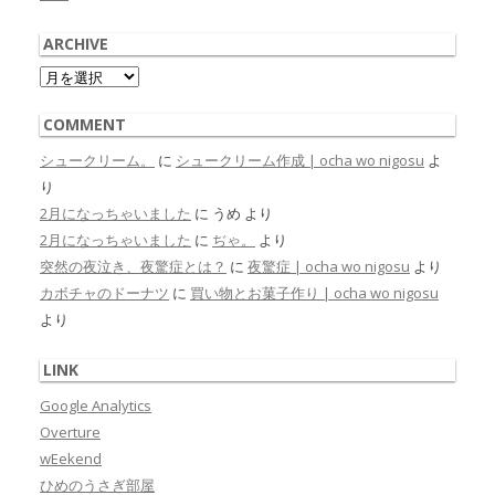
ARCHIVE
Archive
COMMENT
シュークリーム。
に
シュークリーム作成 | ocha wo nigosu
よ
り
2月になっちゃいました
に
うめ
より
2月になっちゃいました
に
ぢゃ。
より
突然の夜泣き、夜驚症とは？
に
夜驚症 | ocha wo nigosu
より
カボチャのドーナツ
に
買い物とお菓子作り | ocha wo nigosu
より
LINK
Google Analytics
Overture
wEekend
ひめのうさぎ部屋