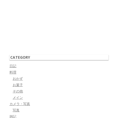
CATEGORY
日記
料理
おかず
お菓子
その他
メイン
カメラ・写真
写真
雑記