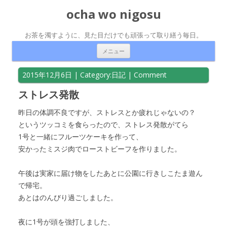
ocha wo nigosu
お茶を濁すように、見た目だけでも頑張って取り繕う毎日。
コンテンツへ移動
メニュー
2015年12月6日
| Category:
日記
|
Comment
ストレス発散
昨日の体調不良ですが、ストレスとか疲れじゃないの？
というツッコミを食らったので、ストレス発散がてら
1号と一緒にフルーツケーキを作って、
安かったミスジ肉でローストビーフを作りました。
午後は実家に届け物をしたあとに公園に行きしこたま遊ん
で帰宅。
あとはのんびり過ごしました。
夜に1号が頭を強打しました、