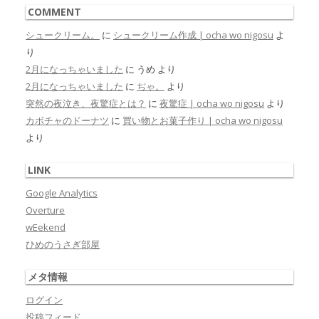
COMMENT
シュークリーム。
に
シュークリーム作成 | ocha wo nigosu
よ
り
2月になっちゃいました
に
うめ
より
2月になっちゃいました
に
ぢゃ。
より
突然の夜泣き、夜驚症とは？
に
夜驚症 | ocha wo nigosu
より
カボチャのドーナツ
に
買い物とお菓子作り | ocha wo nigosu
より
LINK
Google Analytics
Overture
wEekend
ひめのうさぎ部屋
メタ情報
ログイン
投稿フィード