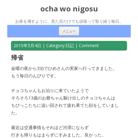
ocha wo nigosu
お茶を濁すように、見た目だけでも頑張って取り繕う毎日。
コンテンツへ移動
メニュー
2015年5月4日
| Category:
日記
|
Comment
帰省
金曜の夜から3泊でひめさんの実家へ行ってきました。
もう毎日のんびりです。
チョコちゃんもお泊りに来ていたようで
そろそろ13歳のお爺ちゃん駆け出しのチョコちゃんは
ちびっこたちに追い回されて疲れ果てた顔をしていまし
た。
最近は交通事情もそれほど渋滞にならず
行きも帰りもはまらずにすみました、良かった。