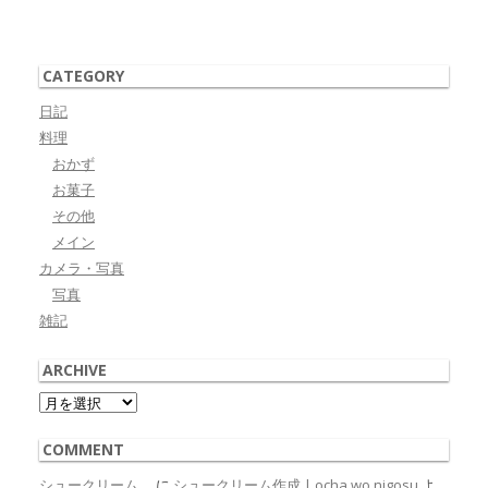
CATEGORY
日記
料理
おかず
お菓子
その他
メイン
カメラ・写真
写真
雑記
ARCHIVE
Archive
COMMENT
シュークリーム。
に
シュークリーム作成 | ocha wo nigosu
よ