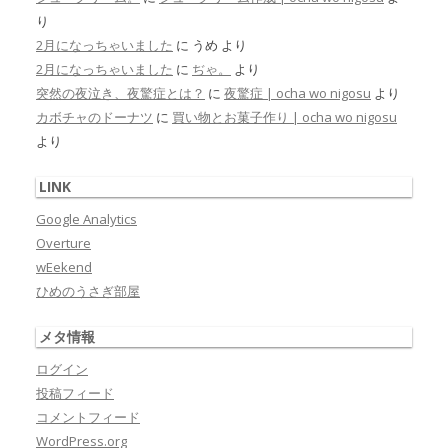
り
2月になっちゃいました
に
うめ
より
2月になっちゃいました
に
ぢゃ。
より
突然の夜泣き、夜驚症とは？
に
夜驚症 | ocha wo nigosu
より
カボチャのドーナツ
に
買い物とお菓子作り | ocha wo nigosu
より
LINK
Google Analytics
Overture
wEekend
ひめのうさぎ部屋
メタ情報
ログイン
投稿フィード
コメントフィード
WordPress.org