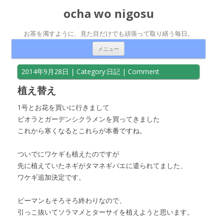
ocha wo nigosu
お茶を濁すように、見た目だけでも頑張って取り繕う毎日。
コンテンツへ移動
メニュー
2014年9月28日
| Category:
日記
|
Comment
植え替え
1号とお花を買いに行きまして
ビオラとガーデンシクラメンを買ってきました
これから寒くなるとこれらが本番ですね。
ついでにワケギも植えたのですが
先に植えていたネギがタマネギバエに遣られてました、
ワケギ追加決定です。
ピーマンもそろそろ終わりなので、
引っこ抜いてソラマメとターサイを植えようと思います。