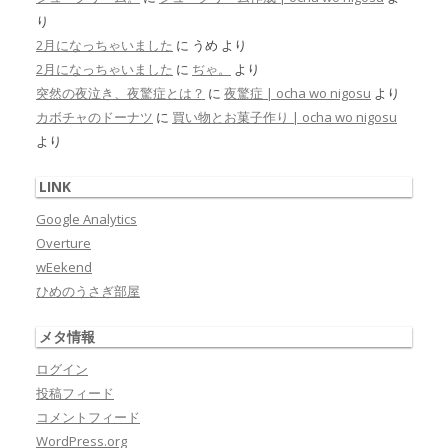
り
2月になっちゃいました
に
うめ
より
2月になっちゃいました
に
ぢゃ。
より
突然の夜泣き、夜驚症とは？
に
夜驚症 | ocha wo nigosu
より
カボチャのドーナツ
に
買い物とお菓子作り | ocha wo nigosu
より
LINK
Google Analytics
Overture
wEekend
ひめのうさぎ部屋
メタ情報
ログイン
投稿フィード
コメントフィード
WordPress.org