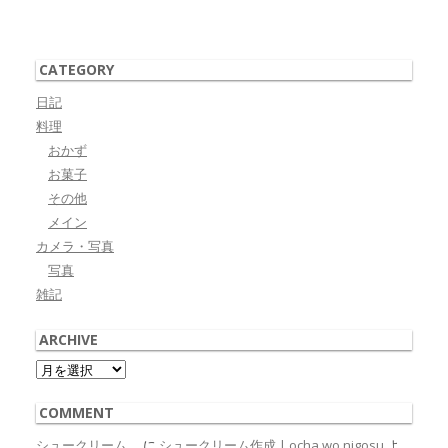
CATEGORY
日記
料理
おかず
お菓子
その他
メイン
カメラ・写真
写真
雑記
ARCHIVE
Archive
COMMENT
シュークリーム。
に
シュークリーム作成 | ocha wo nigosu
よ