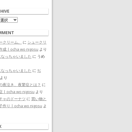
HIVE
ive
MMENT
ークリーム。
に
シュークリ
成 | ocha wo nigosu
より
になっちゃいました
に
うめ
になっちゃいました
に
ぢ
より
の夜泣き、夜驚症とは？
に
| ocha wo nigosu
より
チャのドーナツ
に
買い物と
作り | ocha wo nigosu
よ
K