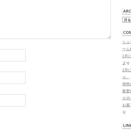
ARC
Arch
CO
シュ
ーム作
2月
より
2月
ゃ。
突然
夜驚症 
カボ
お菓子
り
LIN