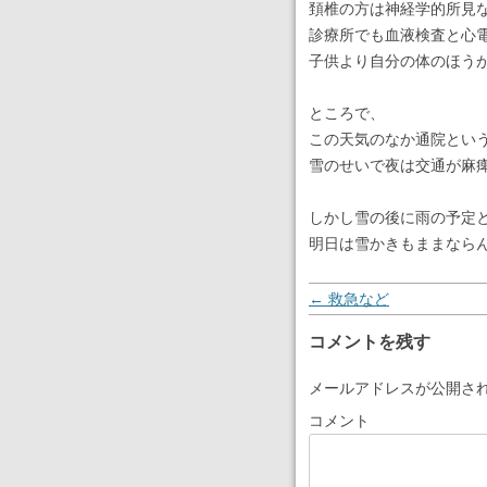
頚椎の方は神経学的所見
診療所でも血液検査と心電
子供より自分の体のほう
ところで、
この天気のなか通院とい
雪のせいで夜は交通が麻
しかし雪の後に雨の予定
明日は雪かきもままなら
投稿ナビゲーション
←
救急など
コメントを残す
メールアドレスが公開さ
コメント