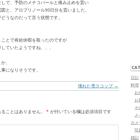
なしで、予防のメチコバールと痛み止めを貰い
図と、アロプリノール90日分を貰いました。
がどうなのだって言う状態です。
うことで有給休暇を取ったのですが
痺していたようですね、、、
とか、
CA
ん事になりそうです。
日記
料理
壊れた雪スコップ
→
お
お
そ
れることはありません。
*
が付いている欄は必須項目です
メ
カメ
写
雑記