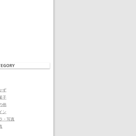
TEGORY
かず
菓子
の他
イン
ラ・写真
真