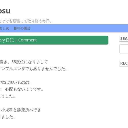
osu
だけでも頑張って取り繕う毎日。
コンテンツへ移動
まとめ
趣味の園芸
SEA
ry:
日記
|
Comment
検
索:
着き、38度位になりまして
REC
インフルエンザでもありませんでした。
食欲は無いものの、
で、心配もないようです。
しました。
、小児科と診療所へ行き
きました。