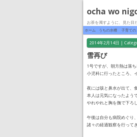
ocha wo nig
お茶を濁すように、見た目
ホーム
うちの水槽
子育ての
2014年2月14日
| Catego
雪再び
1号ですが、朝方熱は落ち
小児科に行ったところ、
夜には咳と鼻水が出て、
本人は元気になっ
たよう
やれやれと胸を撫で下ろ
午後は自分も病院めぐり
諸々の経過観察を行って