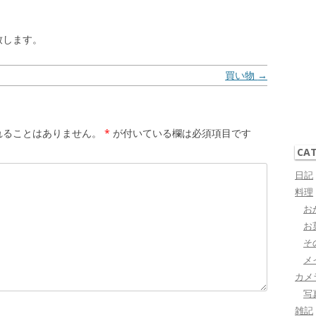
致します。
買い物
→
れることはありません。
*
が付いている欄は必須項目です
CA
日記
料理
お
お
そ
メ
カメ
写
雑記