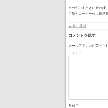
自分がいるときに来れば
ご飯とコーヒー位は用意
投稿ナビゲーション
←
続ご挨拶
コメントを残す
メールアドレスが公開さ
コメント
名前
*