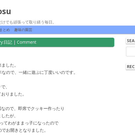
osu
だけでも頑張って取り繕う毎日。
コンテンツへ移動
まとめ
趣味の園芸
SEA
y:
日記
|
Comment
検
索:
来ました。
REC
年なので、一緒に遊ぶに丁度いいのです。
りで、
ておりました。
暇なので、即席でクッキー作ったり
ましたが、
なってわがままっ子になったので
のでお開きとなりました。