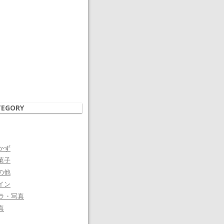
TEGORY
かず
菓子
の他
イン
ラ・写真
真