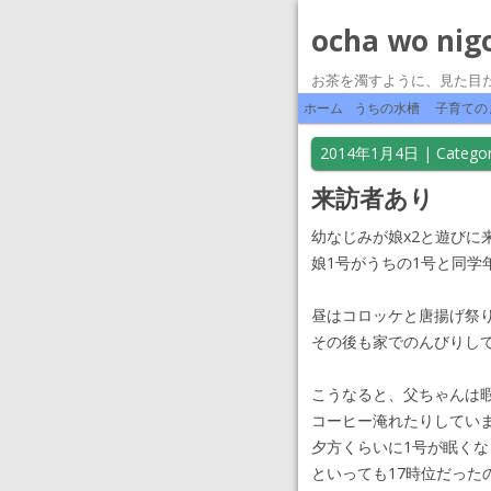
ocha wo nig
お茶を濁すように、見た目
ホーム
うちの水槽
子育ての
2014年1月4日
| Categor
来訪者あり
幼なじみが娘x2と遊びに
娘1号がうちの1号と同学
昼はコロッケと唐揚げ祭
その後も家でのんびりし
こうなると、父ちゃんは
コーヒー淹れたりしてい
夕方くらいに1号が眠く
といっても17時位だった