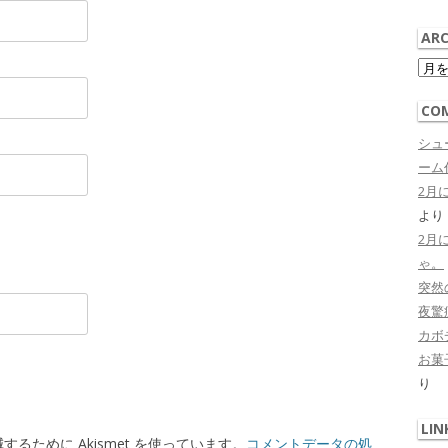
ARC
Arch
CO
シュ
ーム作
2月
より
2月
ゃ。
突然
夜驚症 
カボ
お菓子
り
LIN
るために Akismet を使っています。
コメントデータの処