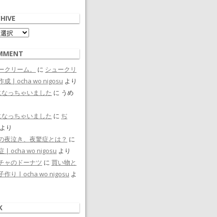
HIVE
ive
MMENT
ークリーム。
に
シュークリ
成 | ocha wo nigosu
より
になっちゃいました
に
うめ
になっちゃいました
に
ぢ
より
の夜泣き、夜驚症とは？
に
| ocha wo nigosu
より
チャのドーナツ
に
買い物と
作り | ocha wo nigosu
よ
K