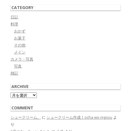
CATEGORY
日記
料理
おかず
お菓子
その他
メイン
カメラ・写真
写真
雑記
ARCHIVE
Archive
COMMENT
シュークリーム。
に
シュークリーム作成 | ocha wo nigosu
よ
り