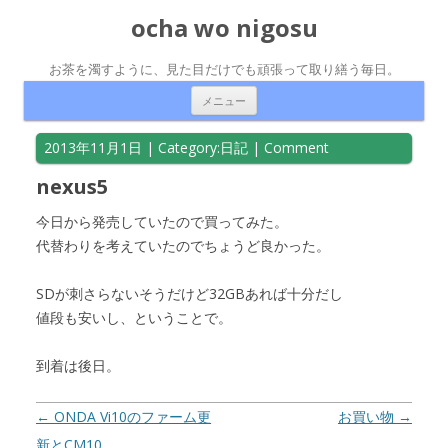
ocha wo nigosu
お茶を濁すように、見た目だけでも頑張って取り繕う毎日。
コンテンツへ移動
メニュー
2013年11月1日
| Category:
日記
|
Comment
nexus5
今日から発売していたので買ってみた。
代替わりを考えていたのでちょうど良かった。
SDが刺さらないそうだけど32GBあれば十分だし
値段も安いし、ということで。
到着は後日。
投稿ナビゲーション
←
ONDA Vi10のファーム更
お買い物
→
新とCM10