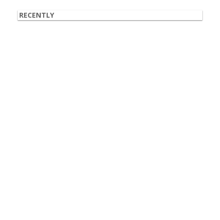
索:
RECENTLY