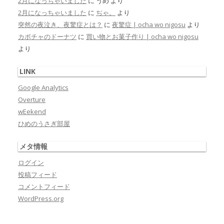
2月になっちゃいました
に
うめ
より
2月になっちゃいました
に
ぢゃ。
より
突然の夜泣き、夜驚症とは？
に
夜驚症 | ocha wo nigosu
より
カボチャのドーナツ
に
買い物とお菓子作り | ocha wo nigosu
より
LINK
Google Analytics
Overture
wEekend
ひめのうさぎ部屋
メタ情報
ログイン
投稿フィード
コメントフィード
WordPress.org