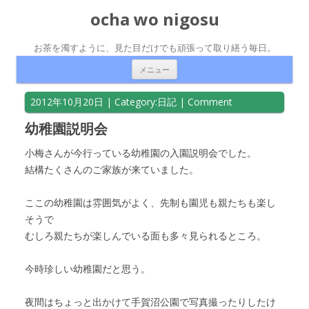
ocha wo nigosu
お茶を濁すように、見た目だけでも頑張って取り繕う毎日。
コンテンツへ移動
メニュー
2012年10月20日
| Category:
日記
|
Comment
幼稚園説明会
小梅さんが今行っている幼稚園の入園説明会でした。
結構たくさんのご家族が来ていました。
ここの幼稚園は雰囲気がよく、先制も園児も親たちも楽し
そうで
むしろ親たちが楽しんでいる面も多々見られるところ。
今時珍しい幼稚園だと思う。
夜間はちょっと出かけて手賀沼公園で写真撮ったりしたけ