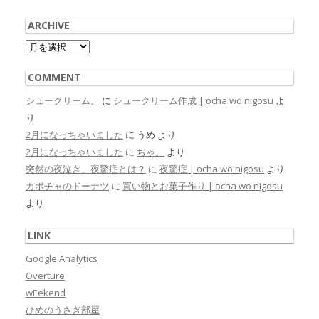
ARCHIVE
Archive
COMMENT
シュークリーム。
に
シュークリーム作成 | ocha wo nigosu
よ
り
2月になっちゃいました
に
うめ
より
2月になっちゃいました
に
ぢゃ。
より
突然の夜泣き、夜驚症とは？
に
夜驚症 | ocha wo nigosu
より
カボチャのドーナツ
に
買い物とお菓子作り | ocha wo nigosu
より
LINK
Google Analytics
Overture
wEekend
ひめのうさぎ部屋