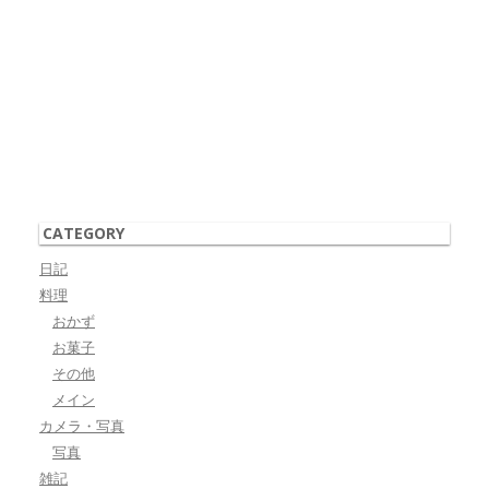
CATEGORY
日記
料理
おかず
お菓子
その他
メイン
カメラ・写真
写真
雑記