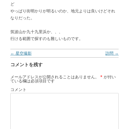
ど
やっぱり街明かりが明るいのか、地元よりは良いけどそれ
なりだった。
筑波山か九十九里浜か、、、
行ける範囲で探すのも難しいものです。
投稿ナビゲーション
←
星空撮影
訪問
→
コメントを残す
メールアドレスが公開されることはありません。
*
が付い
ている欄は必須項目です
コメント