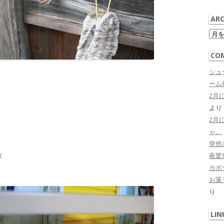
ARC
Arch
CO
シュ
ーム作
2月
より
2月
ゃ。
previous
突然
next
夜驚症 
草
カボ
お菓子
り
LIN