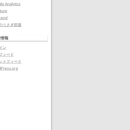
le Analytics
ture
kend
のうさぎ部屋
タ情報
イン
フィード
ントフィード
Press.org