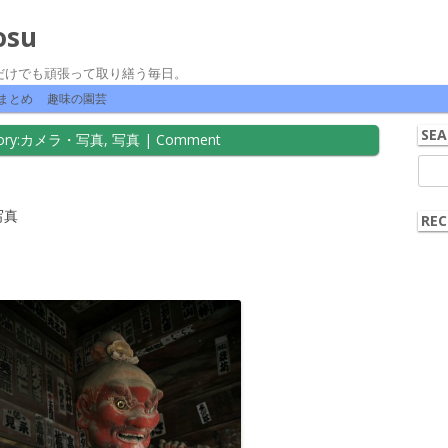
osu
だけでも頑張って取り繕う毎日。
コンテンツへ移動
まとめ
趣味の園芸
SEA
ry:
カメラ・写真
,
写真
|
Comment
検
索:
写真
REC