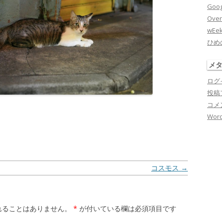
Goog
Over
wEe
ひめ
メ
ログ
投稿
コメ
Word
previous
コスモス
→
next
れることはありません。
*
が付いている欄は必須項目です