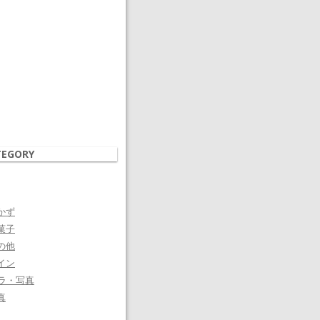
TEGORY
かず
菓子
の他
イン
ラ・写真
真