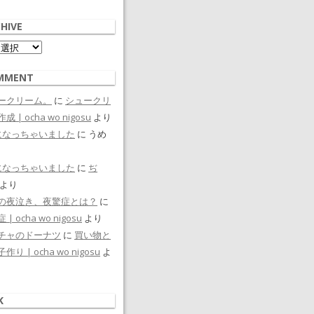
HIVE
ive
MMENT
ークリーム。
に
シュークリ
成 | ocha wo nigosu
より
になっちゃいました
に
うめ
になっちゃいました
に
ぢ
より
の夜泣き、夜驚症とは？
に
| ocha wo nigosu
より
チャのドーナツ
に
買い物と
作り | ocha wo nigosu
よ
K