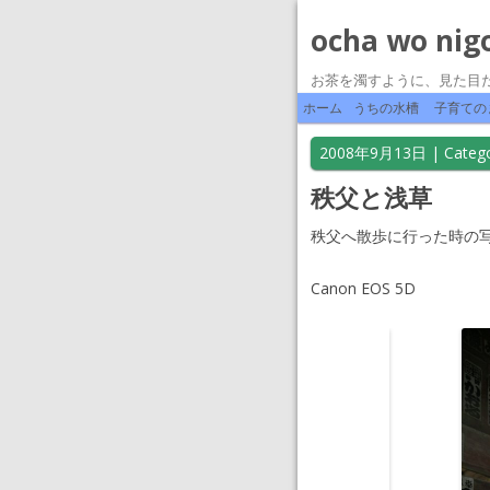
ocha wo nig
お茶を濁すように、見た目
ホーム
うちの水槽
子育ての
2008年9月13日
| Catego
秩父と浅草
秩父へ散歩に行った時の
Canon EOS 5D