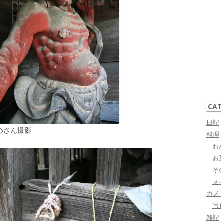
CA
日記
 ひめさん撮影
previous
料理
next
お
お
そ
メ
カメ
写
雑記