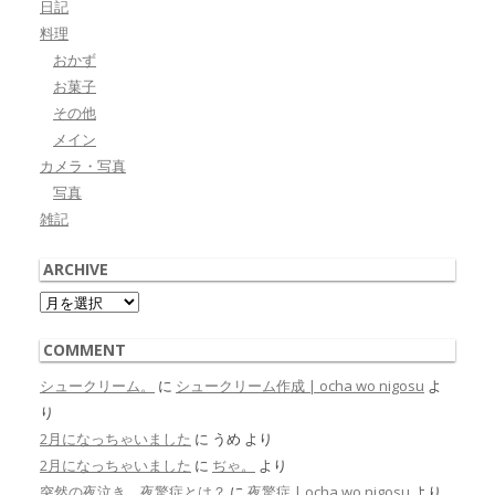
日記
料理
おかず
お菓子
その他
メイン
カメラ・写真
写真
雑記
ARCHIVE
Archive
COMMENT
シュークリーム。
に
シュークリーム作成 | ocha wo nigosu
よ
り
2月になっちゃいました
に
うめ
より
2月になっちゃいました
に
ぢゃ。
より
突然の夜泣き、夜驚症とは？
に
夜驚症 | ocha wo nigosu
より