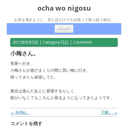
ocha wo nigosu
お茶を濁すように、見た目だけでも頑張って取り繕う毎日。
コンテンツへ移動
メニュー
2012年8月5日
| Category:
日記
|
Comment
小梅さん。
実家へ行き、
小梅さんが遊びまくりの間に買い物に行き、
帰ってきたら昼寝してた。
最近は遊んだあとに昼寝するらしく、
親がいなくてもころんと寝るようになってきたようです。
投稿ナビゲーション
←
Rollei。
下痢。
→
コメントを残す