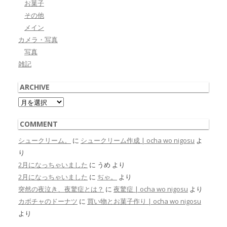
お菓子
その他
メイン
カメラ・写真
写真
雑記
ARCHIVE
Archive
COMMENT
シュークリーム。
に
シュークリーム作成 | ocha wo nigosu
よ
り
2月になっちゃいました
に
うめ
より
2月になっちゃいました
に
ぢゃ。
より
突然の夜泣き、夜驚症とは？
に
夜驚症 | ocha wo nigosu
より
カボチャのドーナツ
に
買い物とお菓子作り | ocha wo nigosu
より