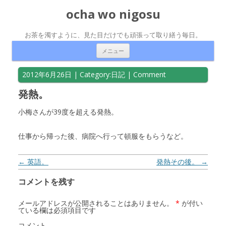
ocha wo nigosu
お茶を濁すように、見た目だけでも頑張って取り繕う毎日。
コンテンツへ移動
メニュー
2012年6月26日
| Category:
日記
|
Comment
発熱。
小梅さんが39度を超える発熱。
仕事から帰った後、病院へ行って頓服をもらうなど。
投稿ナビゲーション
←
英語。
発熱その後。
→
コメントを残す
メールアドレスが公開されることはありません。
*
が付い
ている欄は必須項目です
コメント