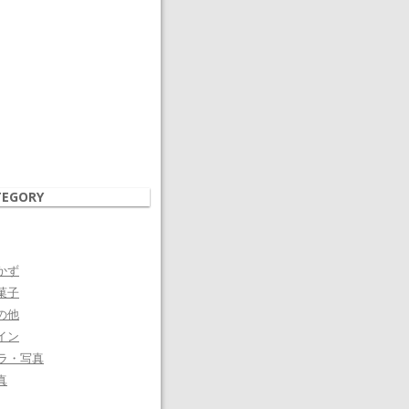
TEGORY
かず
菓子
の他
イン
ラ・写真
真