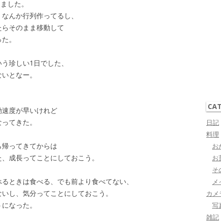
りました。
、なんか行列作ってるし、
たらそのまま移動して
った。
いう珍しい1日でした、
ないとなー。
CA
動速度が早いけれど
なってきた。
日記
料理
ら帰ってきてからは
お
た、成長ってことにしておこう。
お
そ
べるときは食べる、でも前より食べてない、
メ
ないし、気分ってことにしておこう。
カメ
うになった。
写
雑記