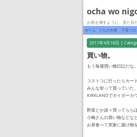
ocha wo nig
お茶を濁すように、見た目
ホーム
うちの水槽
子育ての
2011年4月16日
| Catego
買い物。
もう毎週買い物日記だな
コストコに行ったらカー
みんな挙って買っていた
KIRKLANDでガイガー
野菜とか諸々買ってらら
小梅さんの買い物などな
お昼食べて実家に届け物