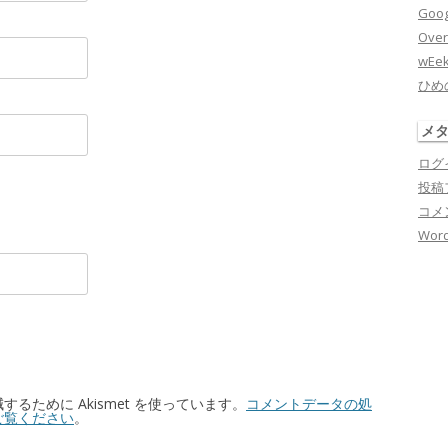
Goog
Over
wEe
ひめ
メ
ログ
投稿
コメ
Word
るために Akismet を使っています。
コメントデータの処
ご覧ください
。