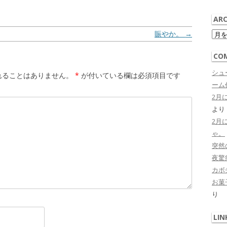
ARC
Arch
賑やか。
→
CO
シュ
れることはありません。
*
が付いている欄は必須項目です
ーム作
2月
より
2月
ゃ。
突然
夜驚症 
カボ
お菓子
り
LIN