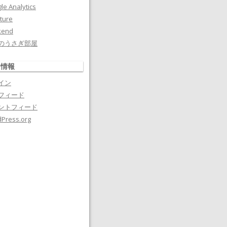
le Analytics
ture
kend
のうさぎ部屋
タ情報
イン
フィード
ントフィード
Press.org