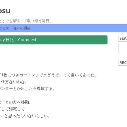
osu
だけでも頑張って取り繕う毎日。
コンテンツへ移動
まとめ
趣味の園芸
SEA
ry:
日記
|
Comment
検
索:
。
REC
ド1枚につきカートンまで水どうぞ、って書いてあった。
、仕方ないわな。
カウンターとか出したら尊敬する。
ぽーとの方へ移動、
どして帰宅して
を…と思ったらいないらしい。