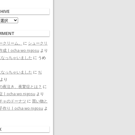
HIVE
ive
MMENT
ークリーム。
に
シュークリ
成 | ocha wo nigosu
より
になっちゃいました
に
うめ
になっちゃいました
に
ぢ
より
の夜泣き、夜驚症とは？
に
| ocha wo nigosu
より
チャのドーナツ
に
買い物と
作り | ocha wo nigosu
よ
K