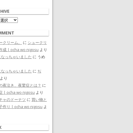
HIVE
ive
MMENT
ークリーム。
に
シュークリ
成 | ocha wo nigosu
より
になっちゃいました
に
うめ
になっちゃいました
に
ぢ
より
の夜泣き、夜驚症とは？
に
| ocha wo nigosu
より
チャのドーナツ
に
買い物と
作り | ocha wo nigosu
よ
K