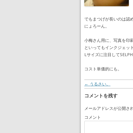
でもまつげが長いのは認
にょろーん。
小梅さん用に、写真を印
といってもインクジェッ
Lサイズに注目してSELP
コスト単価的にも。
投稿ナビゲーション
←
うるさい。
コメントを残す
メールアドレスが公開さ
コメント