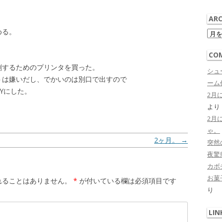
ARC
Arch
める。
CO
刷するためのプリンタを買った。
シュ
トは嫌いだし、でかいのは別口で出すので
ーム作
HYにした。
2月
より
2月
ゃ。
2ヶ月。
→
突然
夜驚症 
カボ
お菓子
れることはありません。
*
が付いている欄は必須項目です
り
LIN