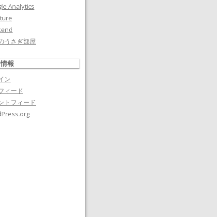
le Analytics
ture
kend
のうさぎ部屋
タ情報
イン
フィード
ントフィード
Press.org