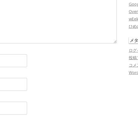
Goog
Over
wEe
ひめ
メ
ログ
投稿
コメ
Word