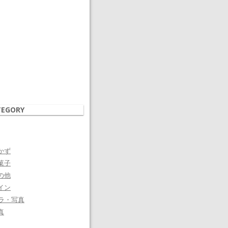
TEGORY
かず
菓子
の他
イン
ラ・写真
真