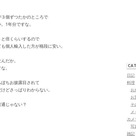
が３個ずつたかのところで
い。1年分ですな。
うと倍くらいするので
ても個人輸入した方が格段に安い。
なんだか。
CA
すな。
日記
ちぼちお披露目されて
料理
だけどさっぱりわからない。
お
お
普通じゃない？
そ
メ
カメ
写
雑記