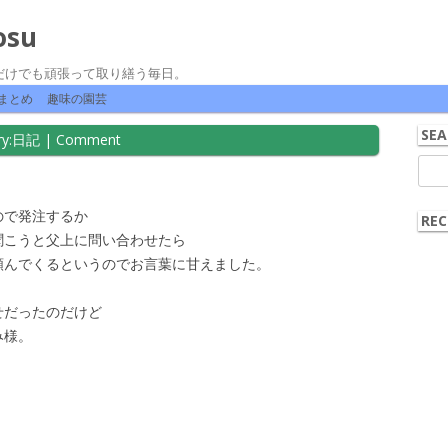
osu
だけでも頑張って取り繕う毎日。
コンテンツへ移動
まとめ
趣味の園芸
SEA
y:
日記
|
Comment
検
索:
ので発注するか
REC
聞こうと父上に問い合わせたら
頼んでくるというのでお言葉に甘えました。
せだったのだけど
み様。