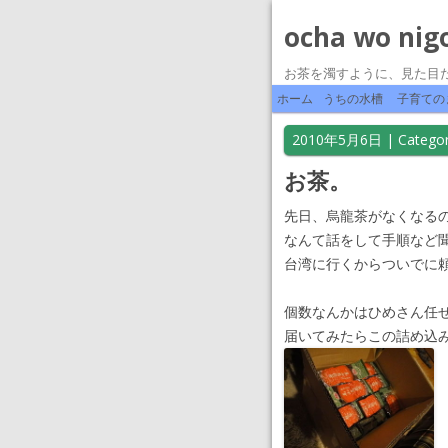
ocha wo nig
お茶を濁すように、見た目
ホーム
うちの水槽
子育ての
2010年5月6日
| Categor
お茶。
先日、烏龍茶がなくなる
なんて話をして手順など
台湾に行くからついでに
個数なんかはひめさん任
届いてみたらこの詰め込