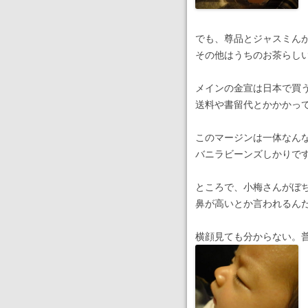
でも、尊品とジャスミん
その他はうちのお茶らし
メインの金宣は日本で買
送料や書留代とかかかっ
このマージンは一体なん
バニラビーンズしかりで
ところで、小梅さんがぼ
鼻が高いとか言われるん
横顔見ても分からない。