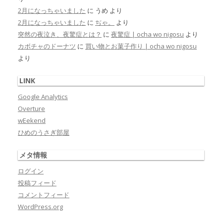
2月になっちゃいました
に
うめ
より
2月になっちゃいました
に
ぢゃ。
より
突然の夜泣き、夜驚症とは？
に
夜驚症 | ocha wo nigosu
より
カボチャのドーナツ
に
買い物とお菓子作り | ocha wo nigosu
より
LINK
Google Analytics
Overture
wEekend
ひめのうさぎ部屋
メタ情報
ログイン
投稿フィード
コメントフィード
WordPress.org