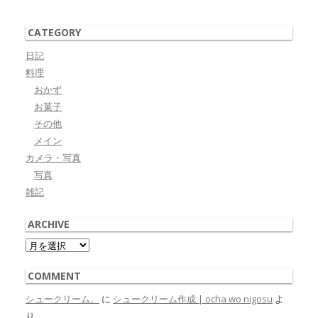
CATEGORY
日記
料理
おかず
お菓子
その他
メイン
カメラ・写真
写真
雑記
ARCHIVE
Archive
COMMENT
シュークリーム。
に
シュークリーム作成 | ocha wo nigosu
よ
り