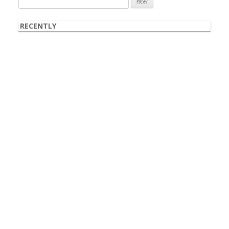
索:
RECENTLY