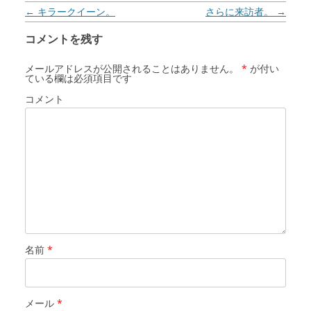
投稿ナビゲーション
←
キラークイーン。
さらに来訪者。
→
コメントを残す
メールアドレスが公開されることはありません。
*
が付い
ている欄は必須項目です
コメント
名前
*
メール
*