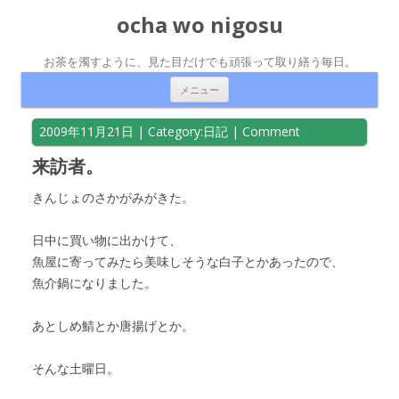
ocha wo nigosu
お茶を濁すように、見た目だけでも頑張って取り繕う毎日。
コンテンツへ移動
メニュー
2009年11月21日
| Category:
日記
|
Comment
来訪者。
きんじょのさかがみがきた。
日中に買い物に出かけて、
魚屋に寄ってみたら美味しそうな白子とかあったので、
魚介鍋になりました。
あとしめ鯖とか唐揚げとか。
そんな土曜日。